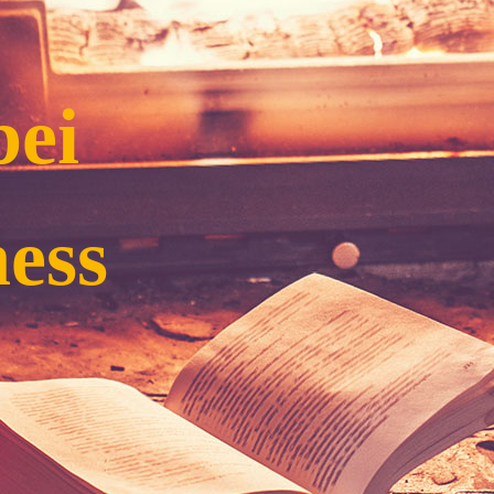
bei
ness